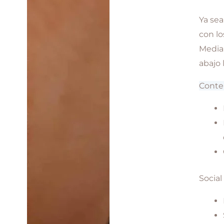
Ya sea
con l
Media 
abajo 
Conte
Socia