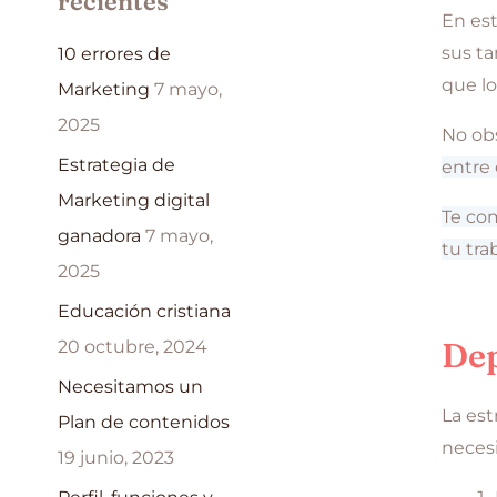
recientes
En es
p
sus ta
10 errores de
o
que lo
Marketing
7 mayo,
r
2025
No obs
:
Estrategia de
entre 
Marketing digital
Te co
ganadora
7 mayo,
tu tr
2025
Educación cristiana
Dep
20 octubre, 2024
Necesitamos un
La est
Plan de contenidos
necesi
19 junio, 2023