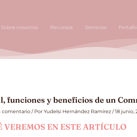
Sobre nosotros
Recursos
Servicios
Portafo
il, funciones y beneficios de un C
n comentario
/ Por
Yudelsi Hernández Ramírez
/
18 junio,
 VEREMOS EN ESTE ARTÍCULO