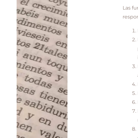
Las fu
respon