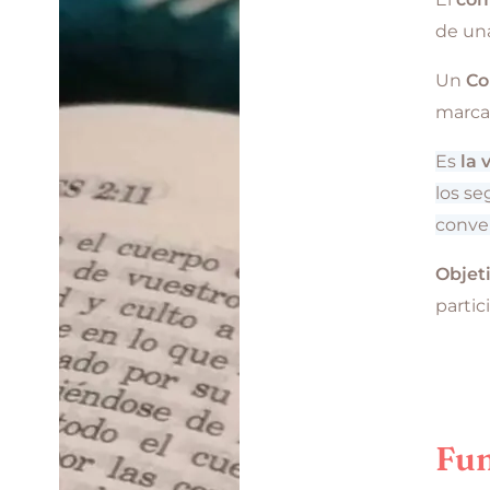
de una
Un
Co
marca 
Es
la 
los se
conver
Objet
partic
Fun