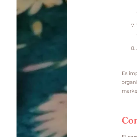
Es imp
organi
marke
Co
El
co